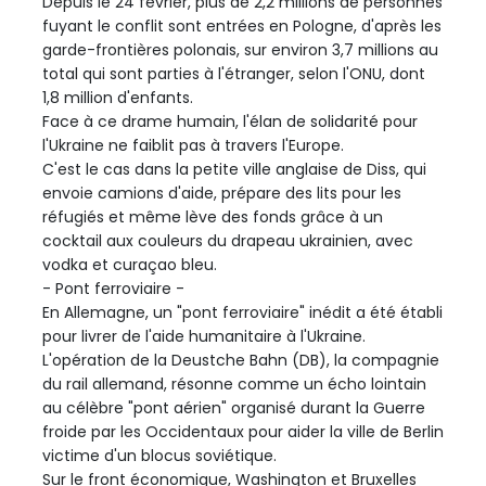
Depuis le 24 février, plus de 2,2 millions de personnes
fuyant le conflit sont entrées en Pologne, d'après les
garde-frontières polonais, sur environ 3,7 millions au
total qui sont parties à l'étranger, selon l'ONU, dont
1,8 million d'enfants.
Face à ce drame humain, l'élan de solidarité pour
l'Ukraine ne faiblit pas à travers l'Europe.
C'est le cas dans la petite ville anglaise de Diss, qui
envoie camions d'aide, prépare des lits pour les
réfugiés et même lève des fonds grâce à un
cocktail aux couleurs du drapeau ukrainien, avec
vodka et curaçao bleu.
- Pont ferroviaire -
En Allemagne, un "pont ferroviaire" inédit a été établi
pour livrer de l'aide humanitaire à l'Ukraine.
L'opération de la Deustche Bahn (DB), la compagnie
du rail allemand, résonne comme un écho lointain
au célèbre "pont aérien" organisé durant la Guerre
froide par les Occidentaux pour aider la ville de Berlin
victime d'un blocus soviétique.
Sur le front économique, Washington et Bruxelles