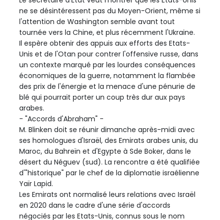
Le secrétaire d'Etat veut montrer que les Etats-Unis
ne se désintéressent pas du Moyen-Orient, même si
l'attention de Washington semble avant tout
tournée vers la Chine, et plus récemment l'Ukraine.
Il espère obtenir des appuis aux efforts des Etats-
Unis et de l'Otan pour contrer l'offensive russe, dans
un contexte marqué par les lourdes conséquences
économiques de la guerre, notamment la flambée
des prix de l'énergie et la menace d'une pénurie de
blé qui pourrait porter un coup très dur aux pays
arabes.
- "Accords d'Abraham" -
M. Blinken doit se réunir dimanche après-midi avec
ses homologues d'Israël, des Emirats arabes unis, du
Maroc, du Bahreïn et d'Egypte à Sde Boker, dans le
désert du Néguev (sud). La rencontre a été qualifiée
d'"historique" par le chef de la diplomatie israélienne
Yaïr Lapid.
Les Emirats ont normalisé leurs relations avec Israël
en 2020 dans le cadre d'une série d'accords
négociés par les Etats-Unis, connus sous le nom