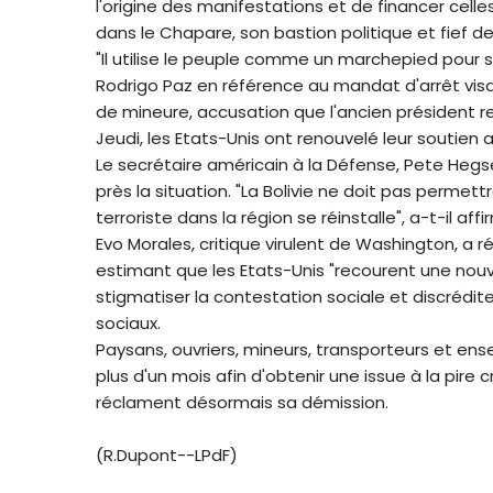
l'origine des manifestations et de financer celles
dans le Chapare, son bastion politique et fief d
"Il utilise le peuple comme un marchepied pour s
Rodrigo Paz en référence au mandat d'arrêt vis
de mineure, accusation que l'ancien président re
Jeudi, les Etats-Unis ont renouvelé leur soutien
Le secrétaire américain à la Défense, Pete Hegse
près la situation. "La Bolivie ne doit pas perme
terroriste dans la région se réinstalle", a-t-il affi
Evo Morales, critique virulent de Washington, a 
estimant que les Etats-Unis "recourent une nouv
stigmatiser la contestation sociale et discrédi
sociaux.
Paysans, ouvriers, mineurs, transporteurs et en
plus d'un mois afin d'obtenir une issue à la pire
réclament désormais sa démission.
(R.Dupont--LPdF)