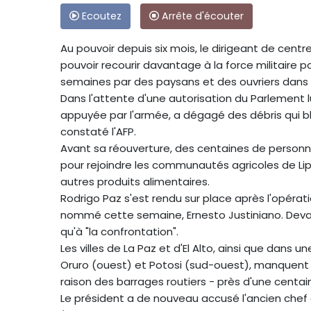
Ecoutez
Arrête d'écouter
Au pouvoir depuis six mois, le dirigeant de centr
pouvoir recourir davantage à la force militaire 
semaines par des paysans et des ouvriers dans p
Dans l'attente d'une autorisation du Parlement 
appuyée par l'armée, a dégagé des débris qui bl
constaté l'AFP.
Avant sa réouverture, des centaines de personne
pour rejoindre les communautés agricoles de Lip
autres produits alimentaires.
Rodrigo Paz s'est rendu sur place après l'opérat
nommé cette semaine, Ernesto Justiniano. Devant 
qu'à "la confrontation".
Les villes de La Paz et d'El Alto, ainsi que dan
Oruro (ouest) et Potosi (sud-ouest), manquent
raison des barrages routiers - près d'une centain
Le président a de nouveau accusé l'ancien chef 