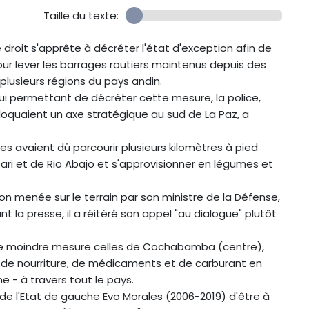
Taille du texte:
e droit s'apprête à décréter l'état d'exception afin de
pour lever les barrages routiers maintenus depuis des
lusieurs régions du pays andin.
lui permettant de décréter cette mesure, la police,
oquaient un axe stratégique au sud de La Paz, a
s avaient dû parcourir plusieurs kilomètres à pied
ari et de Rio Abajo et s'approvisionner en légumes et
ion menée sur le terrain par son ministre de la Défense,
la presse, il a réitéré son appel "au dialogue" plutôt
s une moindre mesure celles de Cochabamba (centre),
 de nourriture, de médicaments et de carburant en
e - à travers tout le pays.
de l'Etat de gauche Evo Morales (2006-2019) d'être à