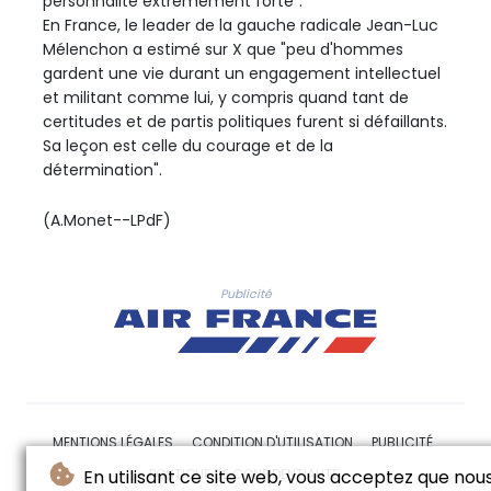
personnalité extrêmement forte".
En France, le leader de la gauche radicale Jean-Luc
Mélenchon a estimé sur X que "peu d'hommes
gardent une vie durant un engagement intellectuel
et militant comme lui, y compris quand tant de
certitudes et de partis politiques furent si défaillants.
Sa leçon est celle du courage et de la
détermination".
(A.Monet--LPdF)
Publicité
MENTIONS LÉGALES
CONDITION D'UTILISATION
PUBLICITÉ
POLITIQUE DE CONFIDENTIALITÉ
En utilisant ce site web, vous acceptez que nou