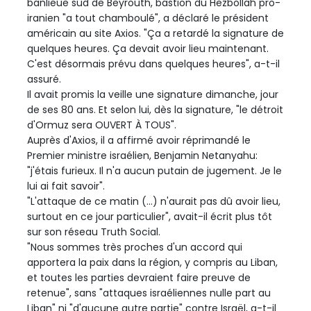
banlieue sud de Beyrouth, bastion du Hezbollah pro-
iranien "a tout chamboulé", a déclaré le président
américain au site Axios. "Ça a retardé la signature de
quelques heures. Ça devait avoir lieu maintenant.
C'est désormais prévu dans quelques heures", a-t-il
assuré.
Il avait promis la veille une signature dimanche, jour
de ses 80 ans. Et selon lui, dès la signature, "le détroit
d'Ormuz sera OUVERT À TOUS".
Auprès d'Axios, il a affirmé avoir réprimandé le
Premier ministre israélien, Benjamin Netanyahu:
"j'étais furieux. Il n'a aucun putain de jugement. Je le
lui ai fait savoir".
"L'attaque de ce matin (...) n'aurait pas dû avoir lieu,
surtout en ce jour particulier", avait-il écrit plus tôt
sur son réseau Truth Social.
"Nous sommes très proches d'un accord qui
apportera la paix dans la région, y compris au Liban,
et toutes les parties devraient faire preuve de
retenue", sans "attaques israéliennes nulle part au
Liban" ni "d'aucune autre partie" contre Israël, a-t-il