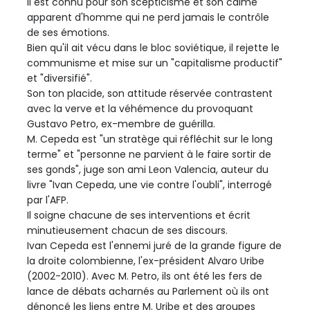
Il est connu pour son scepticisme et son calme
apparent d'homme qui ne perd jamais le contrôle
de ses émotions.
Bien qu'il ait vécu dans le bloc soviétique, il rejette le
communisme et mise sur un "capitalisme productif"
et "diversifié".
Son ton placide, son attitude réservée contrastent
avec la verve et la véhémence du provoquant
Gustavo Petro, ex-membre de guérilla.
M. Cepeda est "un stratège qui réfléchit sur le long
terme" et "personne ne parvient à le faire sortir de
ses gonds", juge son ami Leon Valencia, auteur du
livre "Ivan Cepeda, une vie contre l'oubli", interrogé
par l'AFP.
Il soigne chacune de ses interventions et écrit
minutieusement chacun de ses discours.
Ivan Cepeda est l'ennemi juré de la grande figure de
la droite colombienne, l'ex-président Alvaro Uribe
(2002-2010). Avec M. Petro, ils ont été les fers de
lance de débats acharnés au Parlement où ils ont
dénoncé les liens entre M. Uribe et des groupes