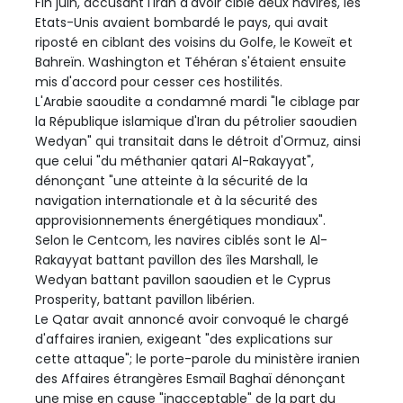
Fin juin, accusant l'Iran d'avoir ciblé deux navires, les
Etats-Unis avaient bombardé le pays, qui avait
riposté en ciblant des voisins du Golfe, le Koweït et
Bahreïn. Washington et Téhéran s'étaient ensuite
mis d'accord pour cesser ces hostilités.
L'Arabie saoudite a condamné mardi "le ciblage par
la République islamique d'Iran du pétrolier saoudien
Wedyan" qui transitait dans le détroit d'Ormuz, ainsi
que celui "du méthanier qatari Al-Rakayyat",
dénonçant "une atteinte à la sécurité de la
navigation internationale et à la sécurité des
approvisionnements énergétiques mondiaux".
Selon le Centcom, les navires ciblés sont le Al-
Rakayyat battant pavillon des îles Marshall, le
Wedyan battant pavillon saoudien et le Cyprus
Prosperity, battant pavillon libérien.
Le Qatar avait annoncé avoir convoqué le chargé
d'affaires iranien, exigeant "des explications sur
cette attaque"; le porte-parole du ministère iranien
des Affaires étrangères Esmaïl Baghaï dénonçant
une mise en cause "inacceptable" de la part du