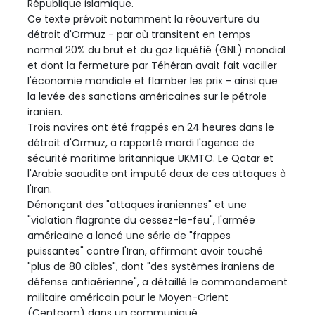
République islamique.
Ce texte prévoit notamment la réouverture du
détroit d'Ormuz - par où transitent en temps
normal 20% du brut et du gaz liquéfié (GNL) mondial
et dont la fermeture par Téhéran avait fait vaciller
l'économie mondiale et flamber les prix - ainsi que
la levée des sanctions américaines sur le pétrole
iranien.
Trois navires ont été frappés en 24 heures dans le
détroit d'Ormuz, a rapporté mardi l'agence de
sécurité maritime britannique UKMTO. Le Qatar et
l'Arabie saoudite ont imputé deux de ces attaques à
l'Iran.
Dénonçant des "attaques iraniennes" et une
"violation flagrante du cessez-le-feu", l'armée
américaine a lancé une série de "frappes
puissantes" contre l'Iran, affirmant avoir touché
"plus de 80 cibles", dont "des systèmes iraniens de
défense antiaérienne", a détaillé le commandement
militaire américain pour le Moyen-Orient
(Centcom) dans un communiqué.