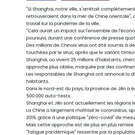
"Si Shanghai, notre ville, s'arrêtait complèteme
retrouveraient dans la mer de Chine orientale",
travail sur la pandémie de la ville.
"Cela aurait un impact sur l'ensemble de l'écono
poursuivi, durant une conférence de presse quo
Des millions de Chinois virus ont été soumis à d
touchées par le virus, après que le variant Omicr
Shanghai, où vivent 25 millions d'habitants, ch
approche plus ciblée, marquée par des confinem
Les responsables de Shanghai ont annoncé la dis
habitants.
Dans le nord-est du pays, la province de Jilin 
500.000 auto-tests.
Shanghai et Jilin sont actuellement les régions 
La Chine a largement maîtrisé le coronavirus, app
2019, grâce à une politique "zéro-covid" de mes
Mais cette approche est de plus en plus remise
"fatigue pandémique" ressentie par la populatio