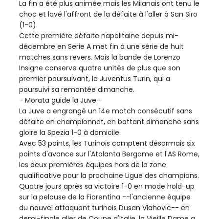
La fin a été plus animée mais les Milanais ont tenu le
choc et lavé l'affront de la défaite à l'aller à San Siro
(1-0).
Cette première défaite napolitaine depuis mi-
décembre en Serie A met fin à une série de huit
matches sans revers. Mais la bande de Lorenzo
Insigne conserve quatre unités de plus que son
premier poursuivant, la Juventus Turin, qui a
poursuivi sa remontée dimanche.
- Morata guide la Juve -
La Juve a engrangé un 14e match consécutif sans
défaite en championnat, en battant dimanche sans
gloire la Spezia 1-0 à domicile.
Avec 53 points, les Turinois comptent désormais six
points d'avance sur l'Atalanta Bergame et l'AS Rome,
les deux premières équipes hors de la zone
qualificative pour la prochaine Ligue des champions.
Quatre jours après sa victoire 1-0 en mode hold-up
sur la pelouse de la Fiorentina --l'ancienne équipe
du nouvel attaquant turinois Dusan Vlahovic-- en
demi-finale aller de Coupe d'Italie, la Vieille Dame a