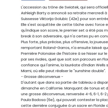
L'accession au trône de Swiatek, qui sera officiel
Ashleigh Barty a annoncé sa retraite mercredi à 2
Suissesse Viktorija Golubic (42e) pour son entrée
Elle s'est acquittée de cette tâche avec force e
qu'indique son score, le premier set a été pas 
break à son adversaire, qui n'a certes pu en conv
Plus forte, plus précise, plus offensive, la joueus
remportant Roland-Garros, n'a ensuite laissé qu
Première Polonaise de l'histoire à se hisser sur l
par ses rivales, quel que soit son parcours en Flo
confiance qui l'anime, la lauréate d'Indian Well
Miami, où elle peut réaliser le "sunshine double".
- Grosse déconvenue -
D'autant que dans sa partie de tableau a dispar
dimanche en Californie. Manquant de tonus et de
une grosse déconvenue, renversée 4-6, 6-1, 6-2 p
Paula Badosa (6e), qui pouvait contester la pla
cette dernière conjuguée à un sacre en Floride d