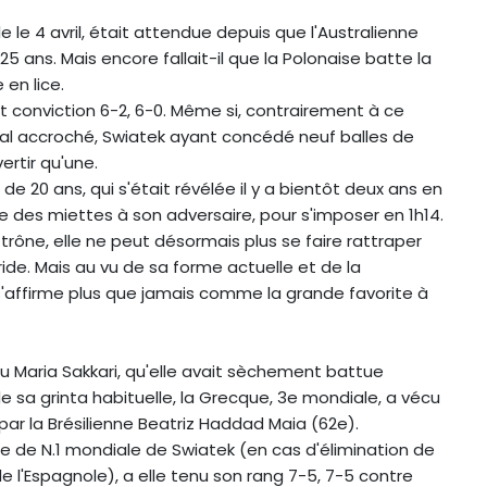
le le 4 avril, était attendue depuis que l'Australienne
5 ans. Mais encore fallait-il que la Polonaise batte la
 en lice.
t conviction 6-2, 6-0. Même si, contrairement à ce
mal accroché, Swiatek ayant concédé neuf balles de
ertir qu'une.
e de 20 ans, qui s'était révélée il y a bientôt deux ans en
e des miettes à son adversaire, pour s'imposer en 1h14.
e trône, elle ne peut désormais plus se faire rattraper
ride. Mais au vu de sa forme actuelle et de la
s s'affirme plus que jamais comme la grande favorite à
u Maria Sakkari, qu'elle avait sèchement battue
 sa grinta habituelle, la Grecque, 3e mondiale, a vécu
ar la Brésilienne Beatriz Haddad Maia (62e).
ce de N.1 mondiale de Swiatek (en cas d'élimination de
e l'Espagnole), a elle tenu son rang 7-5, 7-5 contre