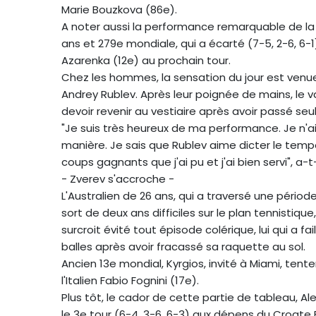
Marie Bouzkova (86e).
A noter aussi la performance remarquable de la g
ans et 279e mondiale, qui a écarté (7-5, 2-6, 6-1)
Azarenka (12e) au prochain tour.
Chez les hommes, la sensation du jour est venue 
Andrey Rublev. Après leur poignée de mains, le v
devoir revenir au vestiaire après avoir passé se
"Je suis très heureux de ma performance. Je n'ai
manière. Je sais que Rublev aime dicter le tempo e
coups gagnants que j'ai pu et j'ai bien servi", a
- Zverev s'accroche -
L'Australien de 26 ans, qui a traversé une pério
sort de deux ans difficiles sur le plan tennistique,
surcroit évité tout épisode colérique, lui qui a f
balles après avoir fracassé sa raquette au sol.
Ancien 13e mondial, Kyrgios, invité à Miami, tent
l'Italien Fabio Fognini (17e).
Plus tôt, le cador de cette partie de tableau, A
le 3e tour (6-4, 3-6, 6-3) aux dépens du Croate 