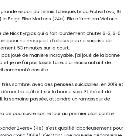
rande espoir du tennis tchèque, Linda Fruhvirtova, 16
 la Belge Elise Mertens (24e). Elle affrontera Victoria
de Nick Kyrgios qui a fait lourdement chuter 6-3, 6-0
ainqueur ne masquait d'ailleurs pas sa surprise de
ulement 53 minutes sur le court.
 pas joué de manière incroyable, j'ai joué de la bonne
t je ne l'ai pas laissé faire. J'ai réussi autant de
-t-il commenté ensuite.
de très sombre, avec des pensées suicidaires, en 2019 et
 démontre qu'il est sur la bonne voie. Et il s'est de
ailli, la semaine passée, atteindre un ramasseur de
era de poursuivre son retour au premier plan contre
lexander Zverev (4e), s'est qualifié laborieusement pour
Borna Coric (166e), s'évitant une nouvelle déconvenue,