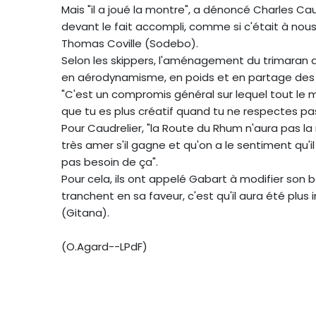
Mais "il a joué la montre", a dénoncé Charles Ca
devant le fait accompli, comme si c'était à nou
Thomas Coville (Sodebo).
Selon les skippers, l'aménagement du trimaran de
en aérodynamisme, en poids et en partage des
"C'est un compromis général sur lequel tout le 
que tu es plus créatif quand tu ne respectes pas t
Pour Caudrelier, "la Route du Rhum n'aura pas la 
très amer s'il gagne et qu'on a le sentiment qu'il
pas besoin de ça".
Pour cela, ils ont appelé Gabart à modifier son ba
tranchent en sa faveur, c'est qu'il aura été plus 
(Gitana).
(O.Agard--LPdF)