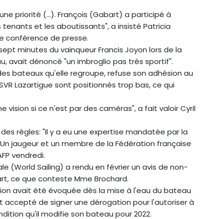
une priorité (...). François (Gabart) a participé à
es tenants et les aboutissants", a insisté Patricia
une conférence de presse.
sept minutes du vainqueur Francis Joyon lors de la
, avait dénoncé "un imbroglio pas très sportif".
 des bateaux qu'elle regroupe, refuse son adhésion au
VR Lazartigue sont positionnés trop bas, ce qui
 vision si ce n'est par des caméras", a fait valoir Cyril
 des règles: "Il y a eu une expertise mandatée par la
. Un jaugeur et un membre de la Fédération française
'AFP vendredi.
nale (World Sailing) a rendu en février un avis de non-
bart, ce que conteste Mme Brochard.
stion avait été évoquée dès la mise à l'eau du bateau
ent accepté de signer une dérogation pour l'autoriser à
ndition qu'il modifie son bateau pour 2022.