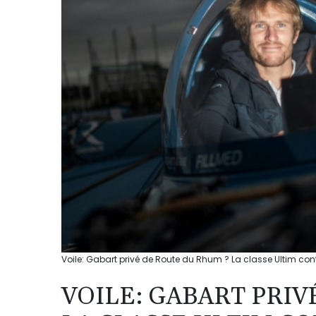
Voile: Gabart privé de Route du Rhum ? La classe Ultim co
VOILE: GABART PRIV