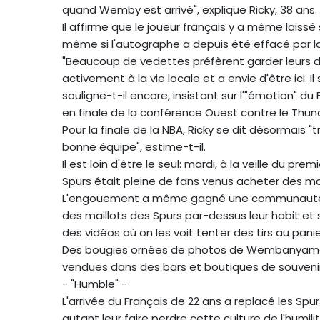
quand Wemby est arrivé", explique Ricky, 38 ans.
Il affirme que le joueur français y a même laissé 
même si l'autographe a depuis été effacé par la
"Beaucoup de vedettes préfèrent garder leurs dis
activement à la vie locale et a envie d'être ici. I
souligne-t-il encore, insistant sur l'"émotion" du
en finale de la conférence Ouest contre le Thun
Pour la finale de la NBA, Ricky se dit désormais
bonne équipe", estime-t-il.
Il est loin d'être le seul: mardi, à la veille du pr
Spurs était pleine de fans venus acheter des mai
L'engouement a même gagné une communauté de re
des maillots des Spurs par-dessus leur habit et 
des vidéos où on les voit tenter des tirs au pani
Des bougies ornées de photos de Wembanyama, c
vendues dans des bars et boutiques de souvenir
- "Humble" -
L'arrivée du Français de 22 ans a replacé les Spu
autant leur faire perdre cette culture de l'humil