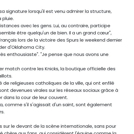
sa signature lorsqu'il est venu admirer la structure,
 pluie.
tances avec les gens. Lui, au contraire, participe
l semble être quelqu'un de bien. Il a un grand cœur",
 Français lors de la victoire des Spurs le weekend dernier
der d'Oklahoma City.
 "très enthousiaste". "Je pense que nous avons une
emier match contre les Knicks, la boutique officielle des
llots.
ligieuses catholiques de la ville, qui ont enfilé
sont devenues virales sur les réseaux sociaux grâce à
er dans la cour de leur couvent.
omme s'il s'agissait d'un saint, sont également
s.
rs sur le devant de la scène internationale, sans pour
ité chère aux fans, qui considèrent l'équipe comme la