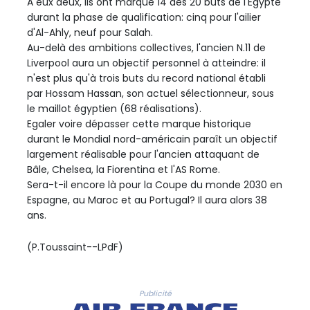
A eux deux, ils ont marqué 14 des 20 buts de l'Egypte
durant la phase de qualification: cinq pour l'ailier
d'Al-Ahly, neuf pour Salah.
Au-delà des ambitions collectives, l'ancien N.11 de
Liverpool aura un objectif personnel à atteindre: il
n'est plus qu'à trois buts du record national établi
par Hossam Hassan, son actuel sélectionneur, sous
le maillot égyptien (68 réalisations).
Egaler voire dépasser cette marque historique
durant le Mondial nord-américain paraît un objectif
largement réalisable pour l'ancien attaquant de
Bâle, Chelsea, la Fiorentina et l'AS Rome.
Sera-t-il encore là pour la Coupe du monde 2030 en
Espagne, au Maroc et au Portugal? Il aura alors 38
ans.
(P.Toussaint--LPdF)
Publicité