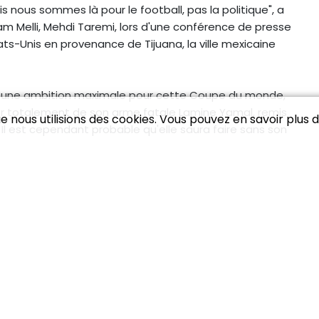
s nous sommes là pour le football, pas la politique", a
m Melli, Mehdi Taremi, lors d'une conférence de presse
ats-Unis en provenance de Tijuana, la ville mexicaine
he une ambition maximale pour cette Coupe du monde,
er totalement de son arme fatale Lamine Yamal, remis
 nous utilisions des cookies. Vous pouvez en savoir plus da
 Il est cependant probable qu'elle saura faire sans son
di midi à Atlanta, tant l'écart de niveau est grand
 dit "Bubista", a beau avoir assuré dimanche que ses
tion", les Requins bleus semblent trop juste pour
é grandira au fil des rencontres, puisque les Espagnols
entera lundi midi à Seattle la Belgique de Rudi Garcia
 traumatisée par deux tournois manqués (élimination au
finale de l'Euro-2024), le coach français a redonné de
atches sans défaite.