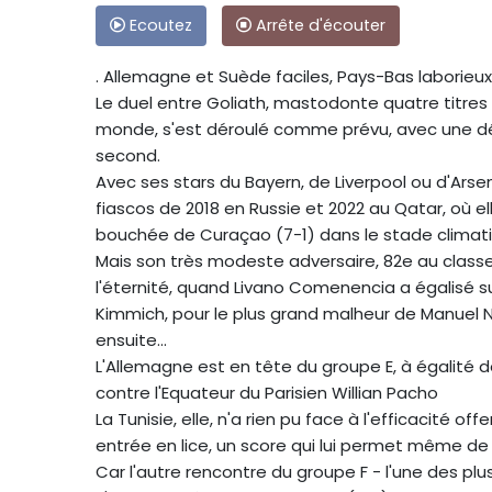
Ecoutez
Arrête d'écouter
. Allemagne et Suède faciles, Pays-Bas laborieux
Le duel entre Goliath, mastodonte quatre titre
monde, s'est déroulé comme prévu, avec une d
second.
Avec ses stars du Bayern, de Liverpool ou d'Arse
fiascos de 2018 en Russie et 2022 au Qatar, où ell
bouchée de Curaçao (7-1) dans le stade climati
Mais son très modeste adversaire, 82e au classe
l'éternité, quand Livano Comenencia a égalisé su
Kimmich, pour le plus grand malheur de Manuel Ne
ensuite...
L'Allemagne est en tête du groupe E, à égalité de
contre l'Equateur du Parisien Willian Pacho
La Tunisie, elle, n'a rien pu face à l'efficacité of
entrée en lice, un score qui lui permet même de 
Car l'autre rencontre du groupe F - l'une des p