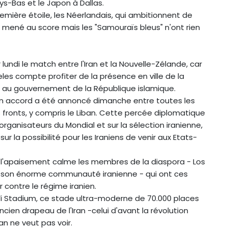
ys-Bas et le Japon à Dallas.
emière étoile, les Néerlandais, qui ambitionnent de
is mené au score mais les "Samouraïs bleus" n'ont rien
lundi le match entre l'Iran et la Nouvelle-Zélande, car
es compte profiter de la présence en ville de la
é au gouvernement de la République islamique.
un accord a été annoncé dimanche entre toutes les
es fronts, y compris le Liban. Cette percée diplomatique
rganisateurs du Mondial et sur la sélection iranienne,
 la possibilité pour les Iraniens de venir aux Etats-
 l'apaisement calme les membres de la diaspora - Los
 son énorme communauté iranienne - qui ont ces
 contre le régime iranien.
Fi Stadium, ce stade ultra-moderne de 70.000 places
cien drapeau de l'Iran -celui d'avant la révolution
an ne veut pas voir.