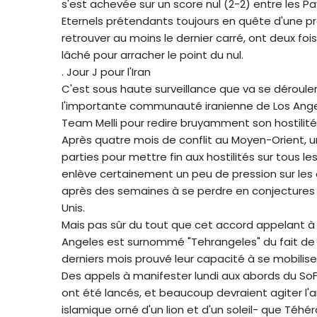
s'est achevée sur un score nul (2-2) entre les Pa
Eternels prétendants toujours en quête d'une pr
retrouver au moins le dernier carré, ont deux fo
lâché pour arracher le point du nul.
. Jour J pour l'Iran
C'est sous haute surveillance que va se dérouler 
l'importante communauté iranienne de Los Angel
Team Melli pour redire bruyamment son hostilit
Après quatre mois de conflit au Moyen-Orient, 
parties pour mettre fin aux hostilités sur tous l
enlève certainement un peu de pression sur les o
après des semaines à se perdre en conjectures sur
Unis.
Mais pas sûr du tout que cet accord appelant à
Angeles est surnommé "Tehrangeles" du fait de
derniers mois prouvé leur capacité à se mobiliser
Des appels à manifester lundi aux abords du So
ont été lancés, et beaucoup devraient agiter l'an
islamique orné d'un lion et d'un soleil- que Téhér