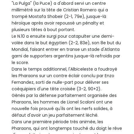
"La Pulga" (la Puce) a d'abord servi un centre
millimétré sur la tête de Cristian Romero qui a
trompé Mostafa Shobeir (2-1, 79e), jusque-là
héroïque après avoir repoussé un pénalty et
plusieurs têtes à bout portant.
Le N.10 a ensuite surgi pour catapulter une demi-
volée dans le but égyptien (2-2, 83e), son 8e but du
Mondial, faisant entrer en transe un stade d'Atlanta
garni de supporters argentins jusque-là refroidis par
le score.
Dans le temps additionnel, l'Albiceleste a foudroyé
les Pharaons sur un contre éclair conclu par Enzo
Fernandez, sorti de nulle-part pour délivrer ses
coéquipiers d'une tête croisée (3-2, 90+2).
Gênés par la défense parfaitement organisée des
Pharaons, les hommes de Lionel Scaloni ont une
nouvelle fois prouvé qu'ils ont les nerfs solides, à
défaut d'avoir un jeu parfaitement léché.
Dans une première période très animée, les
Pharaons, qui ont longtemps touché du doigt le rêve