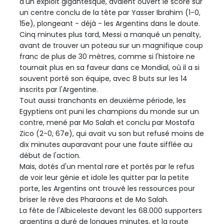
d'un exploit gigantesque, avaient ouvert le score sur
un centre conclu de la tête par Yasser Ibrahim (1-0,
15e), plongeant - déjà - les Argentins dans le doute.
Cinq minutes plus tard, Messi a manqué un penalty,
avant de trouver un poteau sur un magnifique coup
franc de plus de 30 mètres, comme si l'histoire ne
tournait plus en sa faveur dans ce Mondial, où il a si
souvent porté son équipe, avec 8 buts sur les 14
inscrits par l'Argentine.
Tout aussi tranchants en deuxième période, les
Egyptiens ont puni les champions du monde sur un
contre, mené par Mo Salah et conclu par Mostafa
Zico (2-0, 67e), qui avait vu son but refusé moins de
dix minutes auparavant pour une faute sifflée au
début de l'action.
Mais, dotés d'un mental rare et portés par le refus
de voir leur génie et idole les quitter par la petite
porte, les Argentins ont trouvé les ressources pour
briser le rêve des Pharaons et de Mo Salah.
La fête de l'Albiceleste devant les 68.000 supporters
argentins a duré de longues minutes, et la route