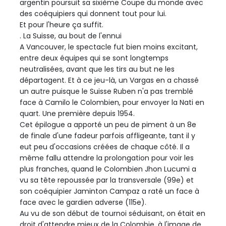
argentin poursuit sa sixième Coupe du monde avec
des coéquipiers qui donnent tout pour lui.
Et pour l'heure ça suffit.
. La Suisse, au bout de l'ennui
A Vancouver, le spectacle fut bien moins excitant,
entre deux équipes qui se sont longtemps
neutralisées, avant que les tirs au but ne les
départagent. Et à ce jeu-là, un Vargas en a chassé
un autre puisque le Suisse Ruben n'a pas tremblé
face à Camilo le Colombien, pour envoyer la Nati en
quart. Une première depuis 1954.
Cet épilogue a apporté un peu de piment à un 8e
de finale d'une fadeur parfois affligeante, tant il y
eut peu d'occasions créées de chaque côté. Il a
même fallu attendre la prolongation pour voir les
plus franches, quand le Colombien Jhon Lucumi a
vu sa tête repoussée par la transversale (99e) et
son coéquipier Jaminton Campaz a raté un face à
face avec le gardien adverse (115e).
Au vu de son début de tournoi séduisant, on était en
droit d'attendre mieux de la Colombie, à l'image de